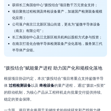
获得长三角国创中心“拨投结合”项目数千万元资金支持；
项目聚焦过程检测及终检设备量产，加速国产检测装备规模
化应用；
公司落户南京江北新区顶山街道，更名为“鉴微半导体设备
（南京）有限公司”；
长三角国创中心及江北新区相关机构以股权方式参与投资；
在南京打造化合物半导体检测装备产业化基地，服务第三代
半导体产业链。
“拨投结合”赋能量产进程 助力国产化和规模化落地
根据项目协议约定，本次“拨投结合”项目将重点支持鉴微半导
体
过程检测设备
以及
终检设备
的量产进程， 通过“拨款+投资”
的联动机制，为核心产品从工程样机走向批量交付提供持续、
稳定的资金保障。
一方面，项目资金将用于关键技术的持续研发和产线能力建