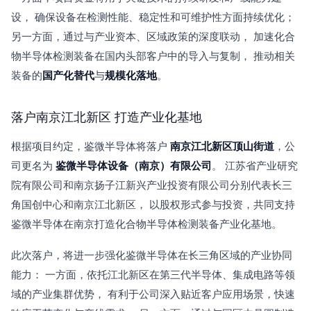
设， 确保设备在检测性能、稳定性和可维护性方面持续优化；
另一方面，通过与产业资本、区域政策的深度联动， 加速化合
物半导体检测装备在国内头部客户中的导入与复制， 推动相关
装备的
国产化替代
与
规模化落地
。
落户南京江北新区 打造产业化基地
根据项目约定，鉴微半导体将落户
南京江北新区顶山街道
，公
司更名为
鉴微半导体设备（南京）有限公司
。 江苏省产业研究
院有限公司和南京扬子江新兴产业投资有限公司分别代表长三
角国创中心和南京江北新区， 以股权形式参与投资，共同支持
鉴微半导体在南京打造化合物半导体检测装备产业化基地。
此次落户，将进一步强化鉴微半导体在长三角区域的产业协同
能力： 一方面，依托江北新区在第三代半导体、集成电路等领
域的产业集群优势， 有利于公司深入贴近客户应用场景，快速