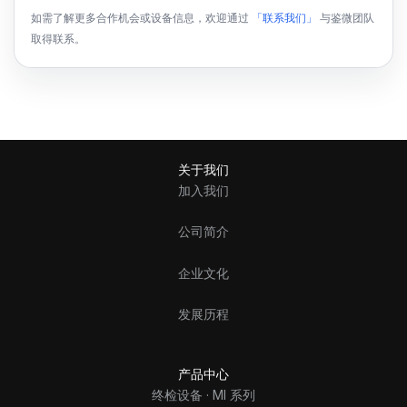
如需了解更多合作机会或设备信息，欢迎通过
「联系我们」
与鉴微团队
取得联系。
关于我们
加入我们
公司简介
企业文化
发展历程
产品中心
终检设备 · MI 系列