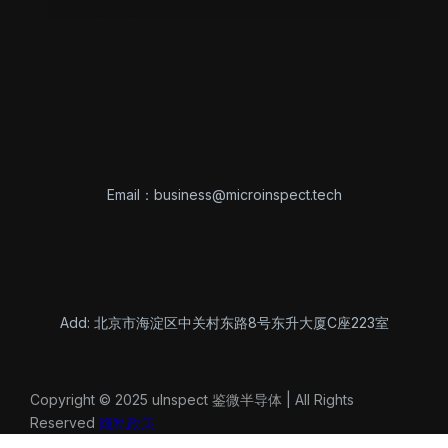
Email：business@microinspect.tech
Add: 北京市海淀区中关村东路8号东升大厦C座223室
Copyright © 2025 uInspect 鉴微半导体 | All Rights
Reserved
隐私政策