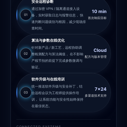
安全远程诊断
通过加密 VPN / 隔离通道接入设
10 min
01
备，实时获取日志与报警信息， 快
首次响应目标
速判断问题级别与根因，减少现场排
查时间。
算法与参数在线优化
针对新产品 / 新工艺，远程协助调
Cloud
02
整检测配方与算法阈值， 在不影响
配方与版本管理
产线节拍的前提下完成参数微调与
验证。
软件升级与在线培训
统一推送软件升级与安全补丁，结
7×24
03
合远程会议为工程师提供操作培
多渠道技术支持
训， 让系统功能与安全性始终保持
在最佳状态。
CONNECTED SYSTEMS