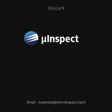
关注公众号
Email：business@microinspect.tech